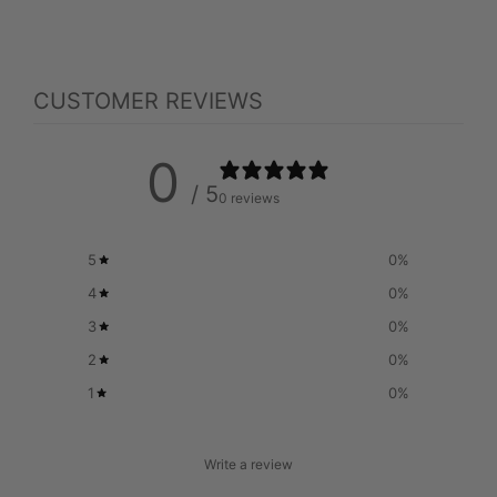
CUSTOMER REVIEWS
0
/ 5
0 reviews
5
0
%
4
0
%
3
0
%
2
0
%
1
0
%
Write a review