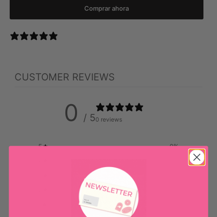
Comprar ahora
0 reviews
CUSTOMER REVIEWS
0
/ 5
0 reviews
5
0
%
4
0
%
3
0
%
2
0
%
1
0
%