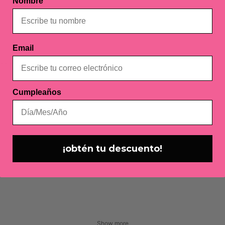
Nombre
Email
tación me encanta.
Cumpleaños
¡obtén tu descuento!
Show more