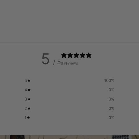
5
/ 5
9 reviews
5
100
%
4
0
%
3
0
%
2
0
%
1
0
%