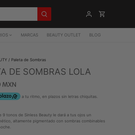
IOS
MARCAS
BEAUTY OUTLET
BLOG
AUTY
/
Paleta de Sombras
TA DE SOMBRAS LOLA
0 MXN
e 9 tonos de Sinless Beauty le dará a tus ojos un
ético, altamente pigmentado con sombras combinables
noche.