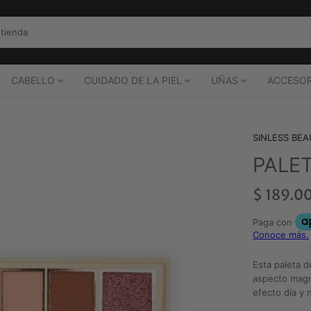
CABELLO
CUIDADO DE LA PIEL
UÑAS
ACCESOR
SINLESS BE
PALE
$ 189.0
Esta paleta d
aspecto magn
efecto día y 