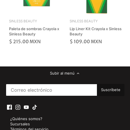
SINLESS BEAUTY
SINLESS BEAUTY
Paleta de sombras Crayola x
Lip Liner Kit Crayola x Sinless
Sinless Beauty
Beauty
$ 215.00 MXN
$ 109.00 MXN
Subir al menú
¿Quiénes somos?
Sucursales
Términos del servicio