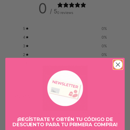
0
/ 5
0 reviews
5
0
%
4
0
%
3
0
%
2
0
%
1
0
%
Write a review
Reviews
0
¡REGÍSTRATE Y OBTÉN TU CÓDIGO DE
With media
DESCUENTO PARA TU PRIMERA COMPRA!