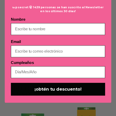
p secret 🤫 1439 personas se han suscrito al Newsletter
to
NO REVIEWS YET
en los últimos 30 días!
Nombre
Email
Cumpleaños
TE RECOMENDAMOS LO
¡obtén tu descuento!
+NUEVO
Ver todo